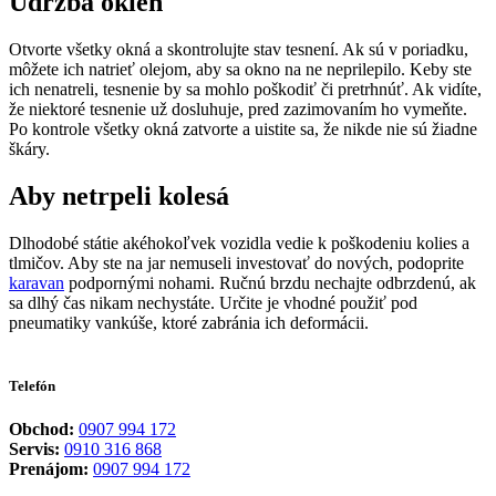
Údržba okien
Otvorte všetky okná a skontrolujte stav tesnení. Ak sú v poriadku,
môžete ich natrieť olejom, aby sa okno na ne neprilepilo. Keby ste
ich nenatreli, tesnenie by sa mohlo poškodiť či pretrhnúť. Ak vidíte,
že niektoré tesnenie už dosluhuje, pred zazimovaním ho vymeňte.
Po kontrole všetky okná zatvorte a uistite sa, že nikde nie sú žiadne
škáry.
Aby netrpeli kolesá
Dlhodobé státie akéhokoľvek vozidla vedie k poškodeniu kolies a
tlmičov. Aby ste na jar nemuseli investovať do nových, podoprite
karavan
podpornými nohami. Ručnú brzdu nechajte odbrzdenú, ak
sa dlhý čas nikam nechystáte. Určite je vhodné použiť pod
pneumatiky vankúše, ktoré zabránia ich deformácii.
Telefón
Obchod:
0907 994 172
Servis:
0910 316 868
Prenájom:
0907 994 172