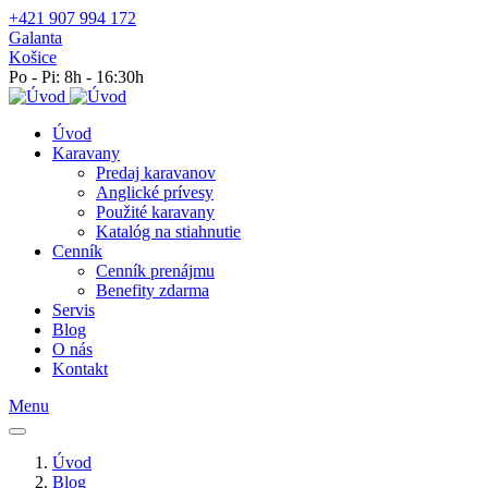
+421 907 994 172
Galanta
Košice
Po - Pi: 8h - 16:30h
Úvod
Karavany
Predaj karavanov
Anglické prívesy
Použité karavany
Katalóg na stiahnutie
Cenník
Cenník prenájmu
Benefity zdarma
Servis
Blog
O nás
Kontakt
Menu
Úvod
Blog