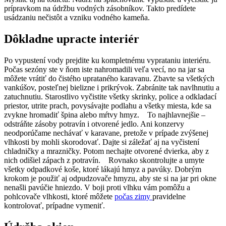
prípravkom na údržbu vodných zásobníkov. Takto predídete
usádzaniu nečistôt a vzniku vodného kameňa.
Dôkladne upracte interiér
Po vypustení vody prejdite ku kompletnému vyprataniu interiéru.
Počas sezóny ste v ňom iste nahromadili veľa vecí, no na jar sa
môžete vrátiť do čistého uprataného karavanu. Zbavte sa všetkých
vankúšov, posteľnej bielizne i prikrývok. Zabránite tak navlhnutiu a
zatuchnutiu. Starostlivo vyčistite všetky skrinky, police a odkladací
priestor, utrite prach, povysávajte podlahu a všetky miesta, kde sa
zvykne hromadiť špina alebo mŕtvy hmyz. To najhlavnejšie –
odstráňte zásoby potravín i otvorené jedlo. Ani konzervy
neodporúčame nechávať v karavane, pretože v prípade zvýšenej
vlhkosti by mohli skorodovať. Dajte si záležať aj na vyčistení
chladničky a mrazničky. Potom nechajte otvorené dvierka, aby z
nich odišiel zápach z potravín. Rovnako skontrolujte a umyte
všetky odpadkové koše, ktoré lákajú hmyz a pavúky. Dobrým
krokom je použiť aj odpudzovače hmyzu, aby ste si na jar pri okne
nenašli pavúčie hniezdo. V boji proti vlhku vám pomôžu a
pohlcovače vlhkosti, ktoré môžete
počas zimy
pravidelne
kontrolovať, prípadne vymeniť.