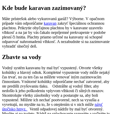
Kde bude karavan zazimovaný?
Máte prístrešok alebo vykurovanú garáž? Výborne. V opačnom
prípade vám odporúčame
karavan
zakryť špeciálnou ochrannou
plachtou. Prikrytie obyčajnou plachtou by v karavane uzavrelo
vlhkosť a na jar by vás čakalo nepríjemné prekvapenie v podobe
plesní či hnitia. Plachty priamo určené na karavany sú schopné
odparovať nahromadenú vlhkosť. A nezabudnite si na zazimovanie
vyhradiť slnečný deň.
Zbavte sa vody
Vodný systém karavanu by mal byť vypustený. Otvorte všetky
kohútiky a hlavný odtok. Kompletné vypustenie vody môže nejaký
čas trvať, no za ten čas sa môžete venovať iným zazimovacím
činnostiam. Vnútorné kohútiky odporúčame nechať zatvorené, aby
ste predišli zvyšovaniu tlaku. Odstráňte aj vodný filter, aby
nedošlo k jeho poškodeniu vplyvom vlhkosti či silných mrazov.
Skontrolujte všetky zásobníky vody a postarajte sa, aby boli
vypustené. Môžete ich nechať pootvorené, nech sa vysušia a
vyvetrajú, no myslite na to, že s oteplením si v nich môže
nájsť
útočisko hmyz.
Ventil odpadovej nádrže by mal byť otvorený.
Myslite aj na toaletu. Nádrž na splachovanie vypustite a vyčistite ju