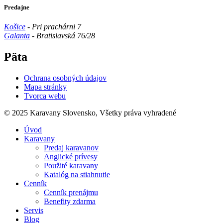
Predajne
Košice
- Pri prachárni 7
Galanta
- Bratislavská 76/28
Päta
Ochrana osobných údajov
Mapa stránky
Tvorca webu
© 2025 Karavany Slovensko, Všetky práva vyhradené
Úvod
Karavany
Predaj karavanov
Anglické prívesy
Použité karavany
Katalóg na stiahnutie
Cenník
Cenník prenájmu
Benefity zdarma
Servis
Blog