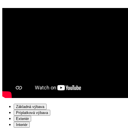
Základná výbava
Príplatková výbava
Exteriér
Interiér