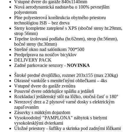
Vstupné dvere do garáže 840x1140mm
Nová aerodynamická nadstavba o 100% pevnejším
polyesterom
Plne polyesterová konštrukcia obytného priestoru
technológiou ISB – bez dreva
Steny kompletne zateplené s XPS (sbočné steny hr.29mm,
strop 56mm)
Tepelne izolovaná podlaha (hr.62mm), strop (hr.56mm),
bočné steny (hr.30mm)
Strešné okno nad salónikom 700*500
Predpríprava na nosičov bicyklov
DELIVERY PACK
Zadné parkovacie senzory -
NOVINKA
Široké predné dvojlôžko, rozmer 203x155 (max 230kg)
Okrasné vankúše s meniteľnými obliečkami – 4ks
Vstupné dvere do garáže zvnútra
Posuvné dvere oddelujúce spálňu a jedáleň
Rozkladací jedálenský stôl na lôžko, otočná časť o 180°
Nerezový drez a 2 plynové varné dosky s elektrickým
zapaľovaním
Zásuvky s mäkkým dojazdom
Vysokoodolný "PAMPLONA" nábytok s bielymi
vysokolesklými dvierkami
Úložné priestory - šuflíky a skrinka pod zadnými lôžkami