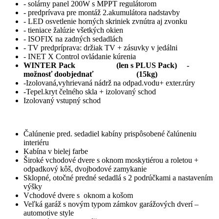
- solárny panel 200W s MPPT regulátorom
- predprívava pre montáž 2.akumulátora nadstavby
- LED osvetlenie horných skriniek zvnútra aj zvonku
- tieniace žalúzie všetkých okien
- ISOFIX na zadných sedadlách
- TV predpríprava: držiak TV + zásuvky v jedálni
- INET X Control ovládanie kúrenia
WINTER Pack (len s PLUS Pack) -
možnosť doobjednať (15kg)
-Izolovaná,vyhrievaná nádrž na odpad.vodu+ exter.rúry
-Tepel.kryt čelného skla + izolovaný schod
Izolovaný vstupný schod
Čalúnenie pred. sedadiel kabíny prispôsobené čalúneniu
interiéru
Kabína v bielej farbe
Široké vchodové dvere s oknom moskytiérou a roletou +
odpadkový kôš, dvojbodové zamykanie
Sklopné, otočné predné sedadlá s 2 podrúčkami a nastavením
výšky
Vchodové dvere s oknom a košom
Veľká garáž s novým typom zámkov garážových dverí –
automotive style