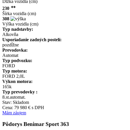
Dĺžka vozidla (cm)
230
Šírka vozidla (cm)
308
Výška vozidla (cm)
Typ nadstavby:
Alkovňa
Usporiadanie zadných postelí:
pozdĺžne
Prevodovka:
Automat
Typ podvozku:
FORD
Typ motora:
FORD 2,0L
Výkon motora:
165k
Typ prevodovky :
8.st.automat.
Stav: Skladom
Cena: 79 980
€ s DPH
Mám záujem
Pôdorys
Benimar Sport 363