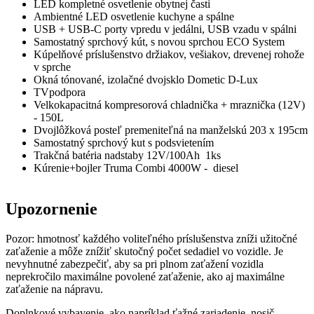
LED kompletné osvetlenie obytnej časti
Ambientné LED osvetlenie kuchyne a spálne
USB + USB-C porty vpredu v jedálni, USB vzadu v spálni
Samostatný sprchový kút, s novou sprchou ECO System
Kúpelňové príslušenstvo držiakov, vešiakov, drevenej rohože
v sprche
Okná tónované, izolačné dvojsklo Dometic D-Lux
TVpodpora
Velkokapacitná kompresorová chladnička + mraznička (12V)
- 150L
Dvojlôžková posteľ premeniteľná na manželskú 203 x 195cm
Samostatný sprchový kut s podsvietením
Trakčná batéria nadstaby 12V/100Ah 1ks
Kúrenie+bojler Truma Combi 4000W - diesel
Upozornenie
Pozor: hmotnosť každého voliteľného príslušenstva zníži užitočné
zaťaženie a môže znížiť skutočný počet sedadiel vo vozidle. Je
nevyhnutné zabezpečiť, aby sa pri plnom zaťažení vozidla
neprekročilo maximálne povolené zaťaženie, ako aj maximálne
zaťaženie na nápravu.
Doplnkové vybavenie, ako napríklad ťažné zariadenie, nosič