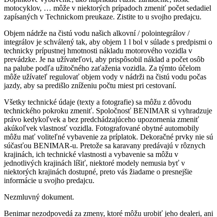
motocyklov, … môže v niektorých prípadoch zmeniť počet sedadiel
zapísaných v Technickom preukaze. Zistite to u svojho predajcu.
Objem nádrže na čistú vodu našich alkovní / polointegrálov /
integrálov je schválený tak, aby objem 1 l bol v súlade s predpismi o
technicky prípustnej hmotnosti nákladu motorového vozidla v
prevádzke. Je na užívateľovi, aby prispôsobil náklad a počet osôb
na palube podľa užitočného zaťaženia vozidla. Za týmto účelom
môže užívateľ regulovať objem vody v nádrži na čistú vodu počas
jazdy, aby sa predišlo zníženiu počtu miest pri cestovaní.
Všetky technické údaje (texty a fotografie) sa môžu z dôvodu
technického pokroku zmeniť. Spoločnosť BENIMAR si vyhradzuje
právo kedykoľvek a bez predchádzajúceho upozornenia zmeniť
akúkoľvek vlastnosť vozidla. Fotografované obytné automobily
môžu mať voliteľné vybavenie za príplatok. Dekoračné prvky nie sú
súčasťou BENIMAR-u. Pretože sa karavany predávajú v rôznych
krajinách, ich technické vlastnosti a vybavenie sa môžu v
jednotlivých krajinách líšiť, niektoré modely nemusia byť v
niektorých krajinách dostupné, preto vás žiadame o presnejšie
informácie u svojho predajcu.
Nezmluvný dokument.
Benimar nezodpovedá za zmeny, ktoré môžu urobiť jeho dealeri, ani