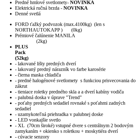
Predné hmlové svetlomety-
NOVINKA
Elektrická ručná brzda -
NOVINKA
Denné svetlá
FORD ťažký podvozok (max.4100kg) (len s
NORTHAUTOKAPP ) (0kg)
Prémiové čalúnenie MANILA
(2kg)
PLUS
Pac
(52kg)
- lakované lišty predných dverí
- lakovaný predný nárazník vo farbe karosérie
- čierna maska chladiča
- predné halogénové svetlomety s funkciou prisvecovania do
zákrut
- tieniace roletky predného skla a a dverí kabíny vodiča
- palubná doska v úprave "Trend"
- poťahy predných sedadiel rovnaké s poťahmi zadných
sedadiel
- uzamykoteľná priehradka v palubnej doske
- LED vonkajšie svetlo
- XL (70cm široké) vstupné dvere s centrálnym 2 bodovým
zamykaním + okienko s roletkou + moskytiéra dverí
- cúvacie senzory