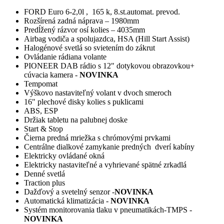
FORD Euro 6-2,0l , 165 k, 8.st.automat. prevod.
Rozšírená zadná náprava – 1980mm
Predĺžený rázvor osí kolies – 4035mm
Airbag vodiča a spolujazdca, HSA (Hill Start Assist)
Halogénové svetlá so svietením do zákrut
Ovládanie rádiana volante
PIONEER DAB rádio s 12" dotykovou obrazovkou+
cúvacia kamera -
NOVINKA
Tempomat
Výškovo nastaviteľný volant v dvoch smeroch
16" plechové disky kolies s puklicami
ABS, ESP
Držiak tabletu na palubnej doske
Start & Stop
Čierna predná mriežka s chrómovými prvkami
Centrálne dialkové zamykanie predných dverí kabíny
Elektricky ovládané okná
Elektricky nastaviteľné a vyhrievané spätné zrkadlá
Denné svetlá
Traction plus
Dažďový a svetelný senzor -
NOVINKA
Automatická klimatizácia -
NOVINKA
Systém monitorovania tlaku v pneumatikách-TMPS -
NOVINKA