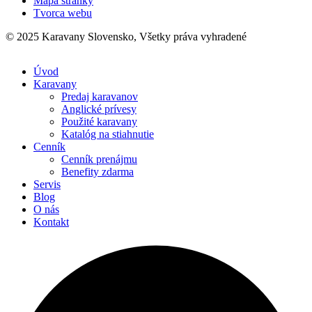
Mapa stránky
Päta
Tvorca webu
© 2025 Karavany Slovensko, Všetky práva vyhradené
Úvod
Karavany
Predaj karavanov
Anglické prívesy
Použité karavany
Katalóg na stiahnutie
Cenník
Cenník prenájmu
Benefity zdarma
Servis
Blog
O nás
Kontakt