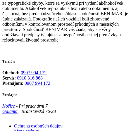
za typografické chyby, ktoré sa vyskytnú pri vydaní akéhokoľvek
dokumentu. Akákoľvek reprodukcia textu alebo dokumentu, aj
čiastočná, bez predchádzajúceho súhlasu spoločnosti BENIMAR, je
úplne zakázaná. Fotografie našich vozidiel boli zhotovené
odborníkmi v kontrolovanom prostredí prírodných a mestských
priestorov. Spoločnosť BENIMAR vás žiada, aby ste vždy
dodržiavali predpisy týkajúce sa bezpečnosti cestnej premávky a
rešpektovali životné prostredie.
Telefón
Obchod:
0907 994 172
Servis:
0910 316 868
Prenájom:
0907 994 172
Predajne
Košice
- Pri prachárni 7
Galanta
- Bratislavská 76/28
Ochrana osobných údajov